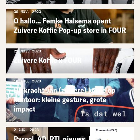
30 NOV. 2023
O hallo... Femke Halsema opent
Zuivere Koffie Pop-up store in FOUR
29 NOV. 2023
Zuivere Koffie x FOUR
10 AUG. 2023
De kracht van (zuivere) koffie op
kantoor: kleine gesture, grote
impact
2 AUG. 2023
Parool, AD, RTL nieuws, Hart Van