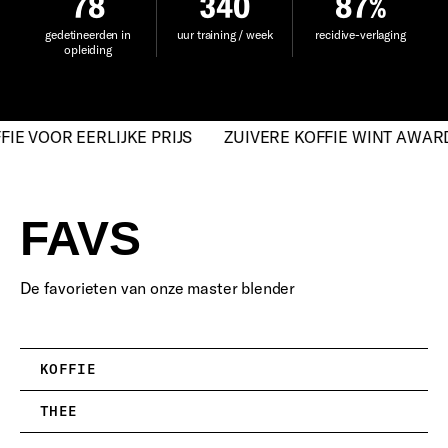
78
340
87
%
gedetineerden in
uur training / week
recidive-verlaging
opleiding
 VOOR EERLIJKE PRIJS
ZUIVERE KOFFIE WINT AWARD 
FAVS
De favorieten van onze master blender
KOFFIE
THEE